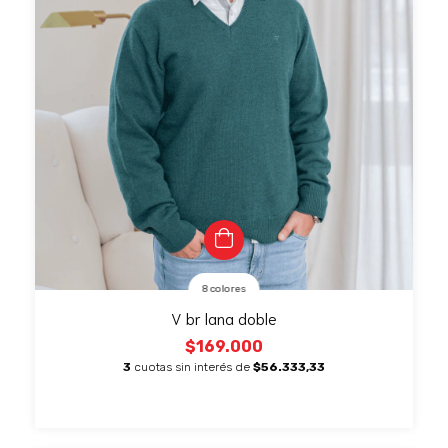
8 colores
V br lana doble
$169.000
3
cuotas sin interés de
$56.333,33